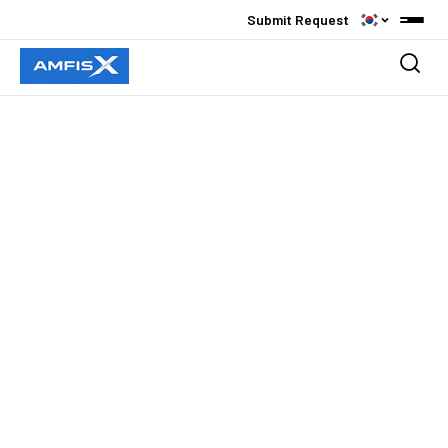
Submit Request
Platforms
PCB Measurement & Inspection
Products
Semiconductor Packaging
Overview
Applications
Research CT / CL
X-Ray Source
PCB / Back Drill Analysis
About AMFIS
X-Ray System
Semiconductor Analysis
회사소개
X-Ray Imaging Viewer
References
TSV / TGV / Glass substrate
인사말
Custom & Solution
주요 고객사
Custom & Solutions
Contact