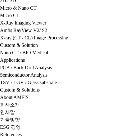
2D / 3D
Micro & Nano CT
Micro CL
X-Ray Imaging Viewer
Amfis RayView V2/ S2
X-ray (CT / CL) Image Processing
Custom & Solution
Nano CT / BIO Medical
Applications
PCB / Back Drill Analysis
Semiconductor Analysis
TSV / TGV / Glass substrate
Custom & Solutions
About AMFIS
회사소개
인사말
기술방향
ESG 경영
References