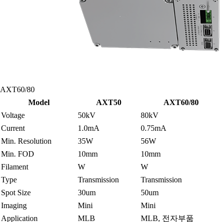
AXT60/80
Model
AXT50
AXT60/80
Voltage
50kV
80kV
Current
1.0mA
0.75mA
Min. Resolution
35W
56W
Min. FOD
10mm
10mm
Filament
W
W
Type
Transmission
Transmission
Spot Size
30um
50um
Imaging
Mini
Mini
Application
MLB
MLB, 전자부품