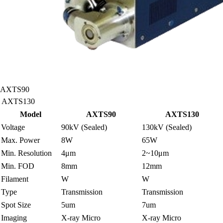
AXTS90
AXTS130
Model
AXTS90
AXTS130
Voltage
90kV (Sealed)
130kV (Sealed)
Max. Power
8W
65W
Min. Resolution
4μm
2~10μm
Min. FOD
8mm
12mm
Filament
W
W
Type
Transmission
Transmission
Spot Size
5um
7um
Imaging
X-ray Micro
X-ray Micro