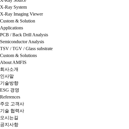
X-Ray Source
X-Ray System
X-Ray Imaging Viewer
Custom & Solution
Applications
PCB / Back Drill Analysis
Semiconductor Analysis
TSV / TGV / Glass substrate
Custom & Solutions
About AMFIS
회사소개
인사말
기술방향
ESG 경영
References
주요 고객사
기술 협력사
오시는길
공지사항