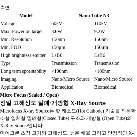
측면
Model
Nano Tube N3
Voltage
60kV
110kV
Max. Power on target
3.6W
9.2W
Min. Resolution
150nm
150nm
Min. FOD
150μm
150μm
High brightness emitter
LaB6
LaB6
Type
Transmission
Transmission
Long term spot stability
<100nm
<100nm
Imaging
Nano/Micro Source
Nano/Micro Source
Application
Biomedical
Biomedical
Micro Focus (Sealed / Open)
정밀 고해상도 밀폐·개방형 X-Ray Source
Microfocus X-ray Source는 핫 캐소드(Hot Cathode) 기술을 적용한
소형 일체형 밀폐형(Closed Tube) 구조와 개방형 (Open Tube)의
X-Ray Source입니다.
마이크론 초점 크기와 고해상도, 높은 배율 그리고 안정적인 X-