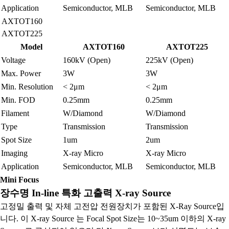
Application
Semiconductor, MLB
Semiconductor, MLB
AXTOT160
AXTOT225
Model
AXTOT160
AXTOT225
Voltage
160kV (Open)
225kV (Open)
Max. Power
3W
3W
Min. Resolution
< 2μm
< 2μm
Min. FOD
0.25mm
0.25mm
Filament
W/Diamond
W/Diamond
Type
Transmission
Transmission
Spot Size
1um
2um
Imaging
X-ray Micro
X-ray Micro
Application
Semiconductor, MLB
Semiconductor, MLB
Mini Focus
장수명 In-line 특화 고출력 X-ray Source
고정밀 출력 및 자체 고전압 전원장치가 포함된 X-Ray Source입
니다. 이 X-ray Source 는 Focal Spot Size는 10~35um 이하의 X-ray