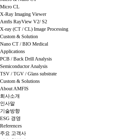
Micro CL
X-Ray Imaging Viewer
Amfis RayView V2/ S2
X-ray (CT / CL) Image Processing
Custom & Solution
Nano CT / BIO Medical
Applications
PCB / Back Drill Analysis
Semiconductor Analysis
TSV / TGV / Glass substrate
Custom & Solutions
About AMFIS
회사소개
인사말
기술방향
ESG 경영
References
주요 고객사