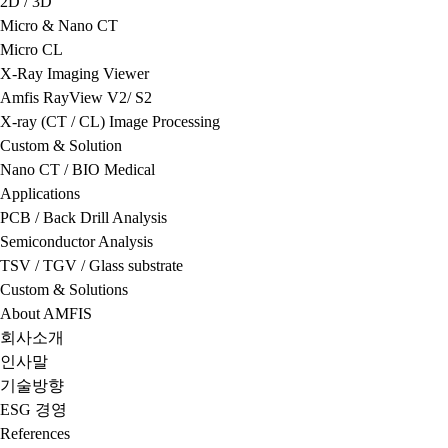
2D / 3D
Micro & Nano CT
Micro CL
X-Ray Imaging Viewer
Amfis RayView V2/ S2
X-ray (CT / CL) Image Processing
Custom & Solution
Nano CT / BIO Medical
Applications
PCB / Back Drill Analysis
Semiconductor Analysis
TSV / TGV / Glass substrate
Custom & Solutions
About AMFIS
회사소개
인사말
기술방향
ESG 경영
References