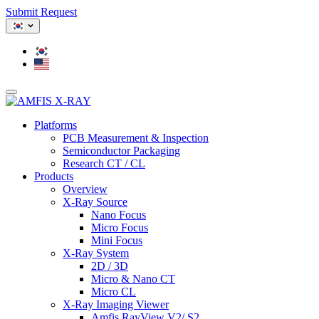
Submit Request
Platforms
PCB Measurement & Inspection
Semiconductor Packaging
Research CT / CL
Products
Overview
X-Ray Source
Nano Focus
Micro Focus
Mini Focus
X-Ray System
2D / 3D
Micro & Nano CT
Micro CL
X-Ray Imaging Viewer
Amfis RayView V2/ S2