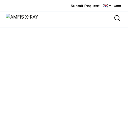
Submit Request
Platforms
PCB Measurement & Inspection
Products
Semiconductor Packaging
Overview
Applications
Research CT / CL
X-Ray Source
PCB / Back Drill Analysis
About AMFIS
X-Ray System
Semiconductor Analysis
회사소개
X-Ray Imaging Viewer
References
TSV / TGV / Glass substrate
인사말
Custom & Solution
주요 고객사
Custom & Solutions
Contact