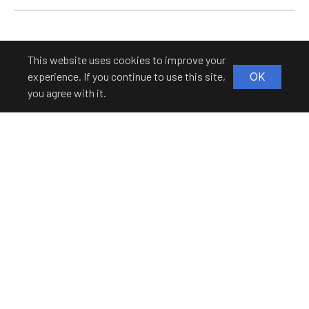
This website uses cookies to improve your
experience. If you continue to use this site,
OK
you agree with it.
Crack / Void / Delamination Analysis
미세 균열, 기공(Void), 층간 박리(Delamination) 등
숨겨진 결함을 고해상도로 검출
Advanced Packaging Failure Analysis