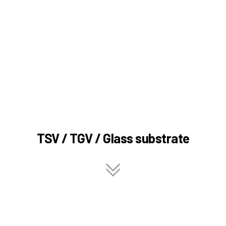
Applications
›
Applications
›
TSV / TGV / Glass substrate
TSV / TGV / Glass substrate