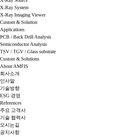
X-Ray Source
X-Ray System
X-Ray Imaging Viewer
Custom & Solution
Applications
PCB / Back Drill Analysis
Semiconductor Analysis
TSV / TGV / Glass substrate
Custom & Solutions
About AMFIS
회사소개
인사말
기술방향
ESG 경영
References
주요 고객사
기술 협력사
오시는길
공지사항