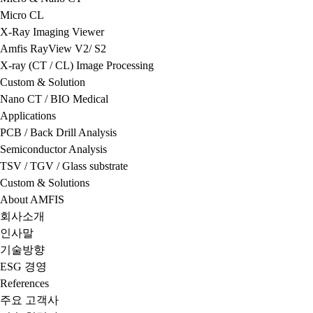
Micro CL
X-Ray Imaging Viewer
Amfis RayView V2/ S2
X-ray (CT / CL) Image Processing
Custom & Solution
Nano CT / BIO Medical
Applications
PCB / Back Drill Analysis
Semiconductor Analysis
TSV / TGV / Glass substrate
Custom & Solutions
About AMFIS
회사소개
인사말
기술방향
ESG 경영
References
주요 고객사