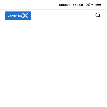
Submit Request
Platforms
PCB Measurement & Inspection
Products
Semiconductor Packaging
Overview
Applications
Research CT / CL
X-Ray Source
PCB / Back Drill Analysis
About AMFIS
X-Ray System
Semiconductor Analysis
회사소개
X-Ray Imaging Viewer
References
TSV / TGV / Glass substrate
인사말
Custom & Solution
주요 고객사
Custom & Solutions
Contact