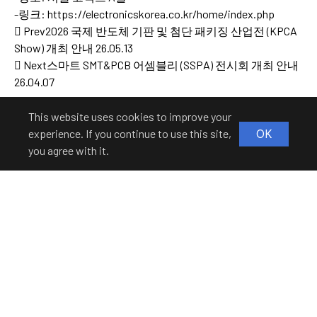
-링크:
https://electronicskorea.co.kr/home/index.php
Prev
2026 국제 반도체 기판 및 첨단 패키징 산업전 (KPCA
Show) 개최 안내
26.05.13
Next
스마트 SMT&PCB 어셈블리 (SSPA) 전시회 개최 안내
26.04.07
This website uses cookies to improve your
experience. If you continue to use this site,
OK
you agree with it.
Contact
Information
제품상담
개인정보처리방침
기술지원
찾아오시는 길
원격지원
기술자료
(주)엠피스엑스레이
(우편번호 15084) 경기도 시흥시 옥구천동로 218 타원타크라 6차 A-714
대표전화.
02-839-7360
|
Email. amfis@amfis.com